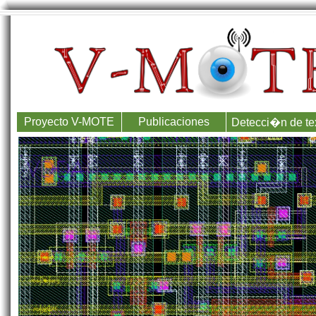
Proyecto V-MOTE
Publicaciones
Detecci�n de te